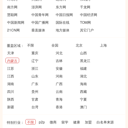
南方网
澎湃网
东方网
千龙网
慧聪网
中国青年网
中国日报网
中国经济网
中国新闻网
中国广播网
国际在线
TOM网
21CN网
垂直媒体
地方媒体
其它门户
不限
全国
北京
上海
覆盖区域：
天津
重庆
河北
山西
内蒙古
辽宁
吉林
黑龙江
江苏
浙江
安徽
福建
江西
山东
河南
湖北
湖南
广东
广西
海南
四川
贵州
云南
西藏
陕西
甘肃
青海
宁夏
新疆
台湾
香港
澳门
不限
p2p
微商
留学
健康
加盟
白名单来源
特别行业：