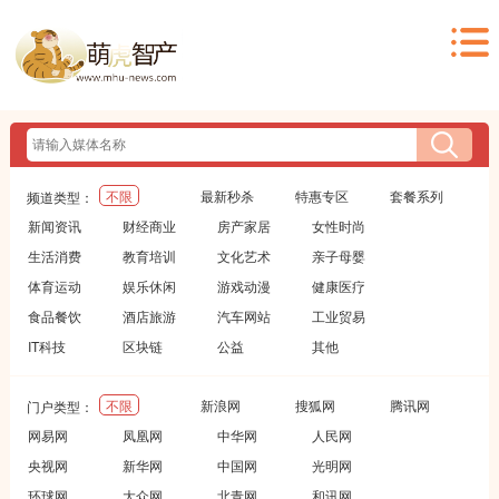
不限
最新秒杀
特惠专区
套餐系列
频道类型：
新闻资讯
财经商业
房产家居
女性时尚
生活消费
教育培训
文化艺术
亲子母婴
体育运动
娱乐休闲
游戏动漫
健康医疗
食品餐饮
酒店旅游
汽车网站
工业贸易
IT科技
区块链
公益
其他
不限
新浪网
搜狐网
腾讯网
门户类型：
网易网
凤凰网
中华网
人民网
央视网
新华网
中国网
光明网
环球网
大众网
北青网
和讯网