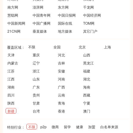
南方网
澎湃网
东方网
千龙网
慧聪网
中国青年网
中国日报网
中国经济网
中国新闻网
中国广播网
国际在线
TOM网
21CN网
垂直媒体
地方媒体
其它门户
不限
全国
北京
上海
覆盖区域：
天津
重庆
河北
山西
内蒙古
辽宁
吉林
黑龙江
江苏
浙江
安徽
福建
江西
山东
河南
湖北
湖南
广东
广西
海南
四川
贵州
云南
西藏
陕西
甘肃
青海
宁夏
新疆
台湾
香港
澳门
不限
p2p
微商
留学
健康
加盟
白名单来源
特别行业：