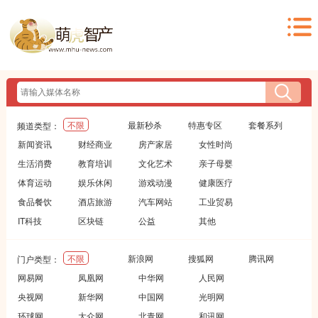
不限
最新秒杀
特惠专区
套餐系列
频道类型：
新闻资讯
财经商业
房产家居
女性时尚
生活消费
教育培训
文化艺术
亲子母婴
体育运动
娱乐休闲
游戏动漫
健康医疗
食品餐饮
酒店旅游
汽车网站
工业贸易
IT科技
区块链
公益
其他
不限
新浪网
搜狐网
腾讯网
门户类型：
网易网
凤凰网
中华网
人民网
央视网
新华网
中国网
光明网
环球网
大众网
北青网
和讯网