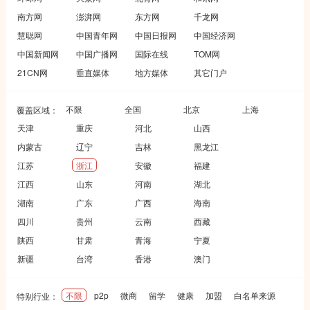
南方网
澎湃网
东方网
千龙网
慧聪网
中国青年网
中国日报网
中国经济网
中国新闻网
中国广播网
国际在线
TOM网
21CN网
垂直媒体
地方媒体
其它门户
不限
全国
北京
上海
覆盖区域：
天津
重庆
河北
山西
内蒙古
辽宁
吉林
黑龙江
江苏
浙江
安徽
福建
江西
山东
河南
湖北
湖南
广东
广西
海南
四川
贵州
云南
西藏
陕西
甘肃
青海
宁夏
新疆
台湾
香港
澳门
不限
p2p
微商
留学
健康
加盟
白名单来源
特别行业：