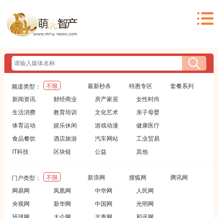
不限
最新秒杀
特惠专区
套餐系列
频道类型：
新闻资讯
财经商业
房产家居
女性时尚
生活消费
教育培训
文化艺术
亲子母婴
体育运动
娱乐休闲
游戏动漫
健康医疗
食品餐饮
酒店旅游
汽车网站
工业贸易
IT科技
区块链
公益
其他
不限
新浪网
搜狐网
腾讯网
门户类型：
网易网
凤凰网
中华网
人民网
央视网
新华网
中国网
光明网
环球网
大众网
北青网
和讯网