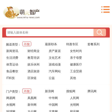
不限
最新秒杀
特惠专区
套餐系列
频道类型：
新闻资讯
财经商业
房产家居
女性时尚
生活消费
教育培训
文化艺术
亲子母婴
体育运动
娱乐休闲
游戏动漫
健康医疗
食品餐饮
酒店旅游
汽车网站
工业贸易
IT科技
区块链
公益
其他
不限
新浪网
搜狐网
腾讯网
门户类型：
网易网
凤凰网
中华网
人民网
央视网
新华网
中国网
光明网
环球网
大众网
北青网
和讯网