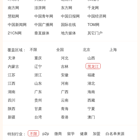
南方网
澎湃网
东方网
千龙网
慧聪网
中国青年网
中国日报网
中国经济网
中国新闻网
中国广播网
国际在线
TOM网
21CN网
垂直媒体
地方媒体
其它门户
不限
全国
北京
上海
覆盖区域：
天津
重庆
河北
山西
内蒙古
辽宁
吉林
黑龙江
江苏
浙江
安徽
福建
江西
山东
河南
湖北
湖南
广东
广西
海南
四川
贵州
云南
西藏
陕西
甘肃
青海
宁夏
新疆
台湾
香港
澳门
不限
p2p
微商
留学
健康
加盟
白名单来源
特别行业：