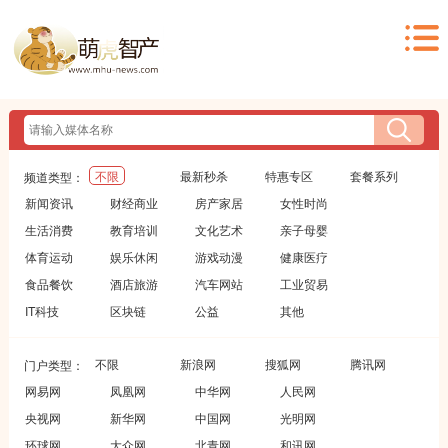
不限
最新秒杀
特惠专区
套餐系列
频道类型：
新闻资讯
财经商业
房产家居
女性时尚
生活消费
教育培训
文化艺术
亲子母婴
体育运动
娱乐休闲
游戏动漫
健康医疗
食品餐饮
酒店旅游
汽车网站
工业贸易
IT科技
区块链
公益
其他
不限
新浪网
搜狐网
腾讯网
门户类型：
网易网
凤凰网
中华网
人民网
央视网
新华网
中国网
光明网
环球网
大众网
北青网
和讯网