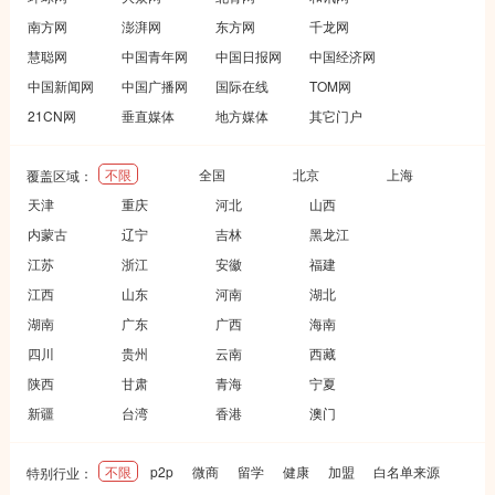
南方网
澎湃网
东方网
千龙网
慧聪网
中国青年网
中国日报网
中国经济网
中国新闻网
中国广播网
国际在线
TOM网
21CN网
垂直媒体
地方媒体
其它门户
不限
全国
北京
上海
覆盖区域：
天津
重庆
河北
山西
内蒙古
辽宁
吉林
黑龙江
江苏
浙江
安徽
福建
江西
山东
河南
湖北
湖南
广东
广西
海南
四川
贵州
云南
西藏
陕西
甘肃
青海
宁夏
新疆
台湾
香港
澳门
不限
p2p
微商
留学
健康
加盟
白名单来源
特别行业：