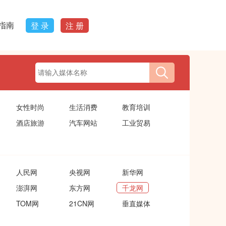
指南
登 录
注 册
女性时尚
生活消费
教育培训
酒店旅游
汽车网站
工业贸易
人民网
央视网
新华网
澎湃网
东方网
千龙网
TOM网
21CN网
垂直媒体