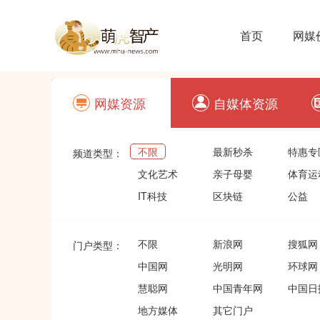
首页
网媒
网媒资源
自媒体资源
不限
最新秒杀
特惠专
频道类型：
文化艺术
亲子母婴
体育运
IT科技
区块链
公益
不限
新浪网
搜狐网
门户类型：
中国网
光明网
环球网
慧聪网
中国青年网
中国日
地方媒体
其它门户