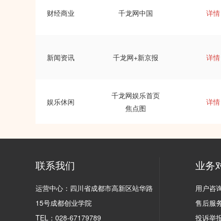
财经商业
千龙网中国
详情
新闻资讯
千龙网+新京报
详情
千龙网娱乐首页
娱乐休闲
详情
焦点图
联系我们
业务
运营中心：四川省成都市高新区站华路
用户咨询(
15号成都创业学院
售后服务(
TEL：028-67179789
投诉举报(