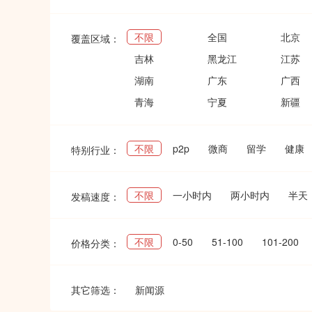
不限
全国
北京
覆盖区域：
吉林
黑龙江
江苏
湖南
广东
广西
青海
宁夏
新疆
不限
p2p
微商
留学
健康
特别行业：
不限
一小时内
两小时内
半天
发稿速度：
不限
0-50
51-100
101-200
价格分类：
其它筛选：
新闻源