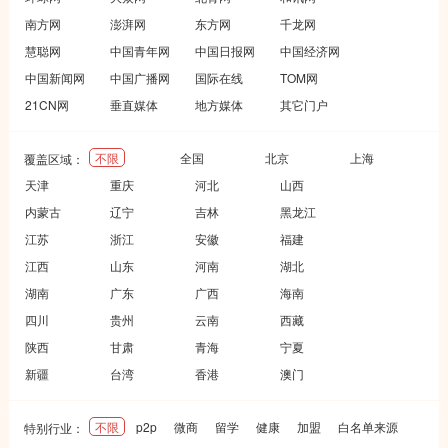
南方网
澎湃网
东方网
千龙网
慧聪网
中国青年网
中国日报网
中国经济网
中国新闻网
中国广播网
国际在线
TOM网
21CN网
垂直媒体
地方媒体
其它门户
不限
全国
北京
上海
覆盖区域：
天津
重庆
河北
山西
内蒙古
辽宁
吉林
黑龙江
江苏
浙江
安徽
福建
江西
山东
河南
湖北
湖南
广东
广西
海南
四川
贵州
云南
西藏
陕西
甘肃
青海
宁夏
新疆
台湾
香港
澳门
不限
p2p
微商
留学
健康
加盟
白名单来源
特别行业：