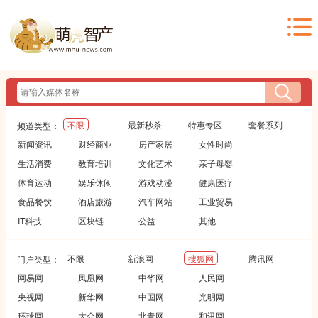
不限
最新秒杀
特惠专区
套餐系列
频道类型：
新闻资讯
财经商业
房产家居
女性时尚
生活消费
教育培训
文化艺术
亲子母婴
体育运动
娱乐休闲
游戏动漫
健康医疗
食品餐饮
酒店旅游
汽车网站
工业贸易
IT科技
区块链
公益
其他
不限
新浪网
搜狐网
腾讯网
门户类型：
网易网
凤凰网
中华网
人民网
央视网
新华网
中国网
光明网
环球网
大众网
北青网
和讯网