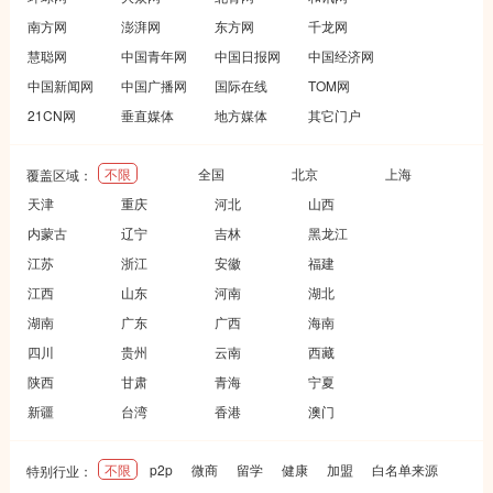
南方网
澎湃网
东方网
千龙网
慧聪网
中国青年网
中国日报网
中国经济网
中国新闻网
中国广播网
国际在线
TOM网
21CN网
垂直媒体
地方媒体
其它门户
不限
全国
北京
上海
覆盖区域：
天津
重庆
河北
山西
内蒙古
辽宁
吉林
黑龙江
江苏
浙江
安徽
福建
江西
山东
河南
湖北
湖南
广东
广西
海南
四川
贵州
云南
西藏
陕西
甘肃
青海
宁夏
新疆
台湾
香港
澳门
不限
p2p
微商
留学
健康
加盟
白名单来源
特别行业：