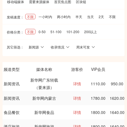
移动端媒体
需要来源媒体
首页焦点图
区块链
不限
一小时内
两小时内
半天
当天
2天
不限
发稿速度：
不限
0-50
51-100
101-200
200以上
价格分类：
其它筛选：
新闻源
收录情况
周末可发
频道类型
媒体名称
游客价
VIP会员
新华网广东转载
新闻资讯
详情
1110.00
950.00
（要来源）
新闻资讯
新华网内蒙古
详情
1780.00
1620.00
食品餐饮
新华网食品
详情
1800.00
1640.00
酒店旅游
新华网旅游
详情
1800.00
1640.00