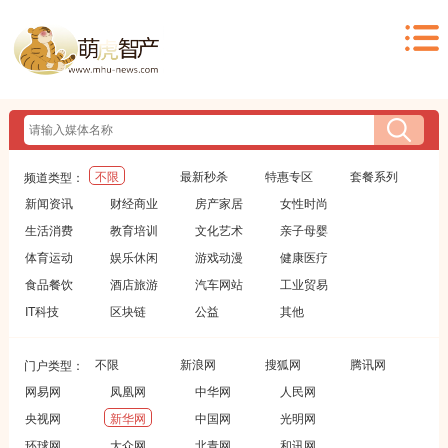
不限
最新秒杀
特惠专区
套餐系列
频道类型：
新闻资讯
财经商业
房产家居
女性时尚
生活消费
教育培训
文化艺术
亲子母婴
体育运动
娱乐休闲
游戏动漫
健康医疗
食品餐饮
酒店旅游
汽车网站
工业贸易
IT科技
区块链
公益
其他
不限
新浪网
搜狐网
腾讯网
门户类型：
网易网
凤凰网
中华网
人民网
央视网
新华网
中国网
光明网
环球网
大众网
北青网
和讯网