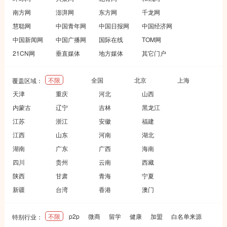
南方网
澎湃网
东方网
千龙网
慧聪网
中国青年网
中国日报网
中国经济网
中国新闻网
中国广播网
国际在线
TOM网
21CN网
垂直媒体
地方媒体
其它门户
不限
全国
北京
上海
覆盖区域：
天津
重庆
河北
山西
内蒙古
辽宁
吉林
黑龙江
江苏
浙江
安徽
福建
江西
山东
河南
湖北
湖南
广东
广西
海南
四川
贵州
云南
西藏
陕西
甘肃
青海
宁夏
新疆
台湾
香港
澳门
不限
p2p
微商
留学
健康
加盟
白名单来源
特别行业：