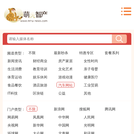
不限
最新秒杀
特惠专区
套餐系列
频道类型：
新闻资讯
财经商业
房产家居
女性时尚
生活消费
教育培训
文化艺术
亲子母婴
体育运动
娱乐休闲
游戏动漫
健康医疗
食品餐饮
酒店旅游
汽车网站
工业贸易
IT科技
区块链
公益
其他
不限
新浪网
搜狐网
腾讯网
门户类型：
网易网
凤凰网
中华网
人民网
央视网
新华网
中国网
光明网
环球网
大众网
北青网
和讯网