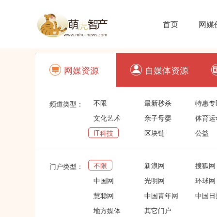
首页
网媒
网媒资源
自媒体资源
不限
最新秒杀
特惠专
频道类型：
文化艺术
亲子母婴
体育运
IT科技
区块链
公益
不限
新浪网
搜狐网
门户类型：
中国网
光明网
环球网
慧聪网
中国青年网
中国日
地方媒体
其它门户