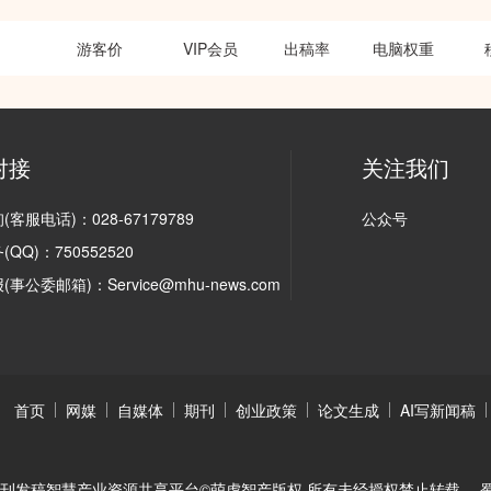
游客价
VIP会员
出稿率
电脑权重
对接
关注我们
客服电话)：028-67179789
公众号
QQ)：750552520
事公委邮箱)：Service@mhu-news.com
首页
网媒
自媒体
期刊
创业政策
论文生成
AI写新闻稿
|期刊发稿智慧产业资源共享平台©萌虎智产版权 所有未经授权禁止转载
蜀