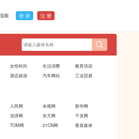
指南
登 录
注 册
女性时尚
生活消费
教育培训
酒店旅游
汽车网站
工业贸易
人民网
央视网
新华网
澎湃网
东方网
千龙网
TOM网
21CN网
垂直媒体