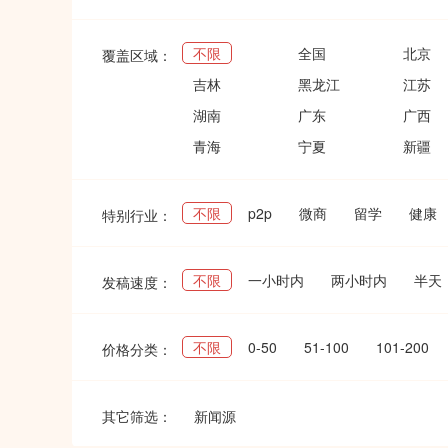
不限
全国
北京
覆盖区域：
吉林
黑龙江
江苏
湖南
广东
广西
青海
宁夏
新疆
不限
p2p
微商
留学
健康
特别行业：
不限
一小时内
两小时内
半天
发稿速度：
不限
0-50
51-100
101-200
价格分类：
其它筛选：
新闻源