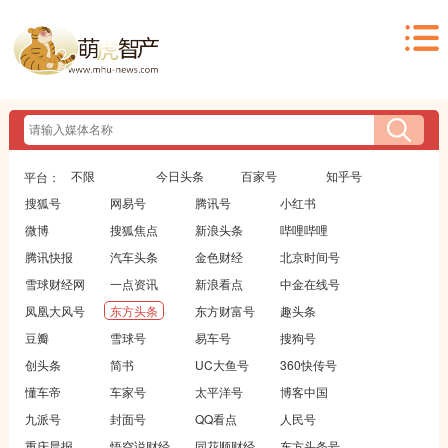
不限
今日头条
百家号
知乎号
平台：
搜狐号
网易号
腾讯号
小红书
微博
搜狐焦点
新浪头条
哔哩哔哩
腾讯快报
汽车头条
金色财经
北京时间号
雪球财经网
一点资讯
新浪看点
中金在线号
凤凰大风号
东方头条
东方财富号
趣头条
豆瓣
雪球号
易车号
搜狗号
创头条
简书
UC大鱼号
360快传号
懂车帝
车家号
太平洋号
博客中国
九派号
封面号
QQ看点
人民号
重庆晨报
悟空说财经
同花顺财经
东方头条号