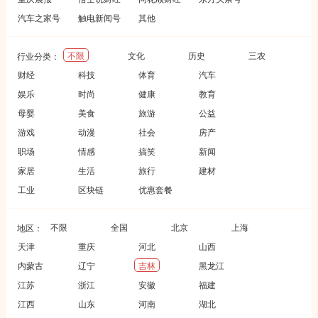
汽车之家号
触电新闻号
其他
不限
文化
历史
三农
行业分类：
财经
科技
体育
汽车
娱乐
时尚
健康
教育
母婴
美食
旅游
公益
游戏
动漫
社会
房产
职场
情感
搞笑
新闻
家居
生活
旅行
建材
工业
区块链
优惠套餐
不限
全国
北京
上海
地区：
天津
重庆
河北
山西
内蒙古
辽宁
吉林
黑龙江
江苏
浙江
安徽
福建
江西
山东
河南
湖北