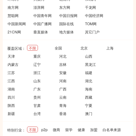
南方网
澎湃网
东方网
千龙网
慧聪网
中国青年网
中国日报网
中国经济网
中国新闻网
中国广播网
国际在线
TOM网
21CN网
垂直媒体
地方媒体
其它门户
不限
全国
北京
上海
覆盖区域：
天津
重庆
河北
山西
内蒙古
辽宁
吉林
黑龙江
江苏
浙江
安徽
福建
江西
山东
河南
湖北
湖南
广东
广西
海南
四川
贵州
云南
西藏
陕西
甘肃
青海
宁夏
新疆
台湾
香港
澳门
不限
p2p
微商
留学
健康
加盟
白名单来源
特别行业：