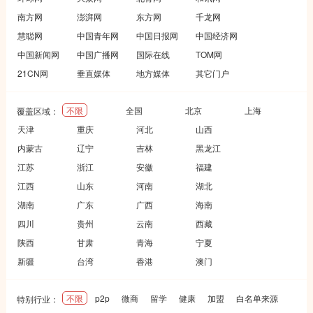
南方网
澎湃网
东方网
千龙网
慧聪网
中国青年网
中国日报网
中国经济网
中国新闻网
中国广播网
国际在线
TOM网
21CN网
垂直媒体
地方媒体
其它门户
不限
全国
北京
上海
覆盖区域：
天津
重庆
河北
山西
内蒙古
辽宁
吉林
黑龙江
江苏
浙江
安徽
福建
江西
山东
河南
湖北
湖南
广东
广西
海南
四川
贵州
云南
西藏
陕西
甘肃
青海
宁夏
新疆
台湾
香港
澳门
不限
p2p
微商
留学
健康
加盟
白名单来源
特别行业：