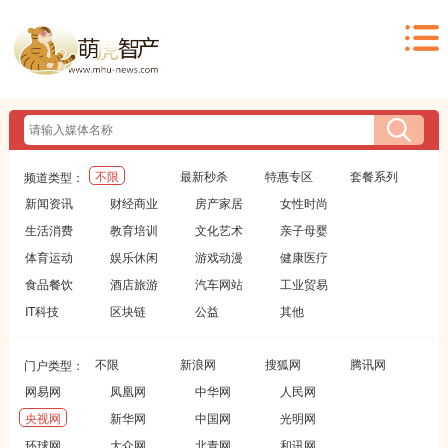
不限
最新秒杀
特惠专区
套餐系列
频道类型：
新闻资讯
财经商业
房产家居
女性时尚
生活消费
教育培训
文化艺术
亲子母婴
体育运动
娱乐休闲
游戏动漫
健康医疗
食品餐饮
酒店旅游
汽车网站
工业贸易
IT科技
区块链
公益
其他
不限
新浪网
搜狐网
腾讯网
门户类型：
网易网
凤凰网
中华网
人民网
央视网
新华网
中国网
光明网
环球网
大众网
北青网
和讯网