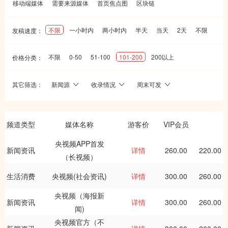
移动端媒体
需要来源媒体
首页焦点图
区块链
不限
一小时内
两小时内
半天
当天
2天
不限
发稿速度：
不限
0-50
51-100
101-200
200以上
价格分类：
其它筛选：
新闻源
收录情况
周末可发
频道类型
媒体名称
游客价
VIP会员
央视频APP首发
新闻资讯
详情
260.00
220.00
（长视频）
生活消费
央视频(社会资讯)
详情
300.00
260.00
央视频（海报新
新闻资讯
详情
300.00
260.00
闻)
央视频官方（不