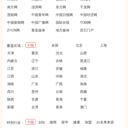
南方网
澎湃网
东方网
千龙网
慧聪网
中国青年网
中国日报网
中国经济网
中国新闻网
中国广播网
国际在线
TOM网
21CN网
垂直媒体
地方媒体
其它门户
不限
全国
北京
上海
覆盖区域：
天津
重庆
河北
山西
内蒙古
辽宁
吉林
黑龙江
江苏
浙江
安徽
福建
江西
山东
河南
湖北
湖南
广东
广西
海南
四川
贵州
云南
西藏
陕西
甘肃
青海
宁夏
新疆
台湾
香港
澳门
不限
p2p
微商
留学
健康
加盟
白名单来源
特别行业：