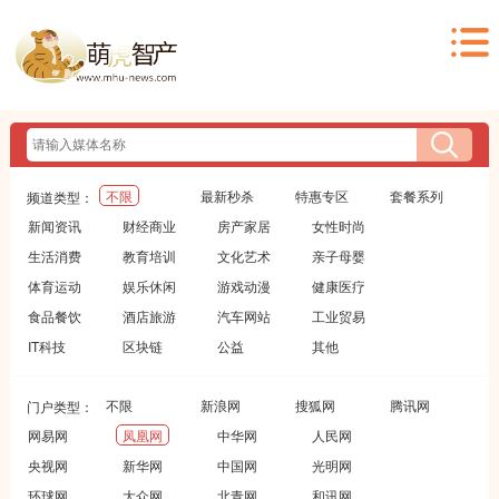
不限
最新秒杀
特惠专区
套餐系列
频道类型：
新闻资讯
财经商业
房产家居
女性时尚
生活消费
教育培训
文化艺术
亲子母婴
体育运动
娱乐休闲
游戏动漫
健康医疗
食品餐饮
酒店旅游
汽车网站
工业贸易
IT科技
区块链
公益
其他
不限
新浪网
搜狐网
腾讯网
门户类型：
网易网
凤凰网
中华网
人民网
央视网
新华网
中国网
光明网
环球网
大众网
北青网
和讯网