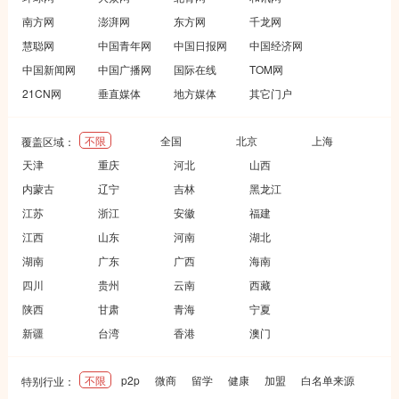
南方网
澎湃网
东方网
千龙网
慧聪网
中国青年网
中国日报网
中国经济网
中国新闻网
中国广播网
国际在线
TOM网
21CN网
垂直媒体
地方媒体
其它门户
不限
全国
北京
上海
覆盖区域：
天津
重庆
河北
山西
内蒙古
辽宁
吉林
黑龙江
江苏
浙江
安徽
福建
江西
山东
河南
湖北
湖南
广东
广西
海南
四川
贵州
云南
西藏
陕西
甘肃
青海
宁夏
新疆
台湾
香港
澳门
不限
p2p
微商
留学
健康
加盟
白名单来源
特别行业：