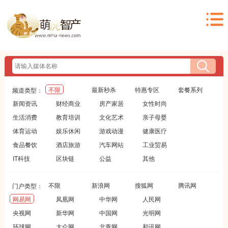
不限
最新秒杀
特惠专区
套餐系列
频道类型：
新闻资讯
财经商业
房产家居
女性时尚
生活消费
教育培训
文化艺术
亲子母婴
体育运动
娱乐休闲
游戏动漫
健康医疗
食品餐饮
酒店旅游
汽车网站
工业贸易
IT科技
区块链
公益
其他
不限
新浪网
搜狐网
腾讯网
门户类型：
网易网
凤凰网
中华网
人民网
央视网
新华网
中国网
光明网
环球网
大众网
北青网
和讯网