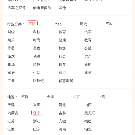
汽车之家号
触电新闻号
其他
不限
文化
历史
三农
行业分类：
财经
科技
体育
汽车
娱乐
时尚
健康
教育
母婴
美食
旅游
公益
游戏
动漫
社会
房产
职场
情感
搞笑
新闻
家居
生活
旅行
建材
工业
区块链
优惠套餐
不限
全国
北京
上海
地区：
天津
重庆
河北
山西
内蒙古
辽宁
吉林
黑龙江
江苏
浙江
安徽
福建
江西
山东
河南
湖北