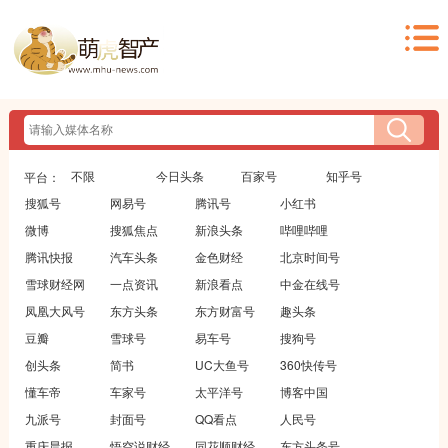
不限
今日头条
百家号
知乎号
平台：
搜狐号
网易号
腾讯号
小红书
微博
搜狐焦点
新浪头条
哔哩哔哩
腾讯快报
汽车头条
金色财经
北京时间号
雪球财经网
一点资讯
新浪看点
中金在线号
凤凰大风号
东方头条
东方财富号
趣头条
豆瓣
雪球号
易车号
搜狗号
创头条
简书
UC大鱼号
360快传号
懂车帝
车家号
太平洋号
博客中国
九派号
封面号
QQ看点
人民号
重庆晨报
悟空说财经
同花顺财经
东方头条号