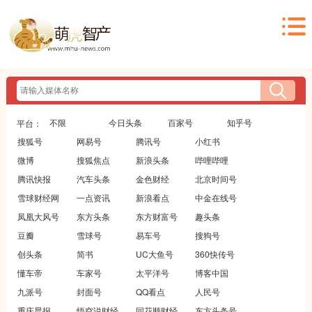
不限
今日头条
百家号
知乎号
平台：
搜狐号
网易号
腾讯号
小红书
微博
搜狐焦点
新浪头条
哔哩哔哩
腾讯快报
汽车头条
金色财经
北京时间号
雪球财经网
一点资讯
新浪看点
中金在线号
凤凰大风号
东方头条
东方财富号
趣头条
豆瓣
雪球号
易车号
搜狗号
创头条
简书
UC大鱼号
360快传号
懂车帝
车家号
太平洋号
博客中国
九派号
封面号
QQ看点
人民号
重庆晨报
悟空说财经
同花顺财经
东方头条号