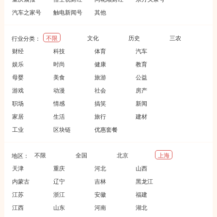
汽车之家号
触电新闻号
其他
不限
文化
历史
三农
行业分类：
财经
科技
体育
汽车
娱乐
时尚
健康
教育
母婴
美食
旅游
公益
游戏
动漫
社会
房产
职场
情感
搞笑
新闻
家居
生活
旅行
建材
工业
区块链
优惠套餐
不限
全国
北京
上海
地区：
天津
重庆
河北
山西
内蒙古
辽宁
吉林
黑龙江
江苏
浙江
安徽
福建
江西
山东
河南
湖北