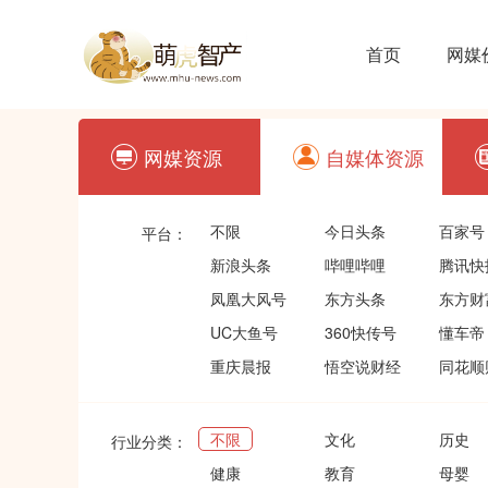
首页
网媒
网媒资源
自媒体资源
不限
今日头条
百家号
平台：
新浪头条
哔哩哔哩
腾讯快
凤凰大风号
东方头条
东方财
UC大鱼号
360快传号
懂车帝
重庆晨报
悟空说财经
同花顺
不限
文化
历史
行业分类：
健康
教育
母婴