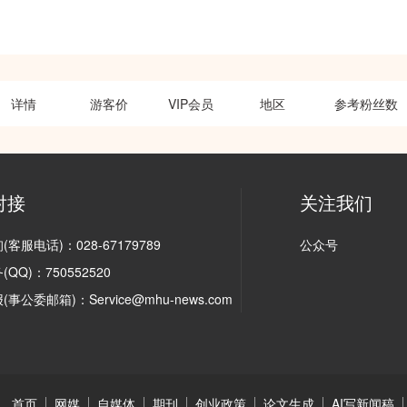
详情
游客价
VIP会员
地区
参考粉丝数
对接
关注我们
客服电话)：028-67179789
公众号
QQ)：750552520
事公委邮箱)：Service@mhu-news.com
首页
网媒
自媒体
期刊
创业政策
论文生成
AI写新闻稿