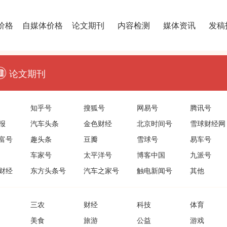
价格
自媒体价格
论文期刊
内容检测
媒体资讯
发稿
论文期刊
知乎号
搜狐号
网易号
腾讯号
报
汽车头条
金色财经
北京时间号
雪球财经网
富号
趣头条
豆瓣
雪球号
易车号
车家号
太平洋号
博客中国
九派号
财经
东方头条号
汽车之家号
触电新闻号
其他
三农
财经
科技
体育
美食
旅游
公益
游戏