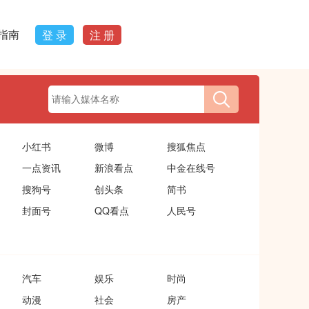
指南
登 录
注 册
小红书
微博
搜狐焦点
一点资讯
新浪看点
中金在线号
搜狗号
创头条
简书
封面号
QQ看点
人民号
汽车
娱乐
时尚
动漫
社会
房产