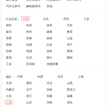
汽车之家号
触电新闻号
其他
不限
文化
历史
三农
行业分类：
财经
科技
体育
汽车
娱乐
时尚
健康
教育
母婴
美食
旅游
公益
游戏
动漫
社会
房产
职场
情感
搞笑
新闻
家居
生活
旅行
建材
工业
区块链
优惠套餐
不限
全国
北京
上海
地区：
天津
重庆
河北
山西
内蒙古
辽宁
吉林
黑龙江
江苏
浙江
安徽
福建
江西
山东
河南
湖北