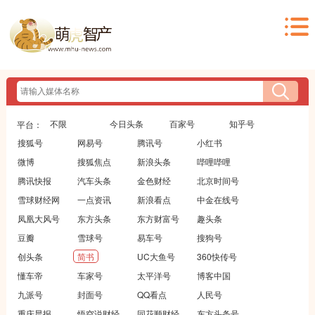
不限
今日头条
百家号
知乎号
平台：
搜狐号
网易号
腾讯号
小红书
微博
搜狐焦点
新浪头条
哔哩哔哩
腾讯快报
汽车头条
金色财经
北京时间号
雪球财经网
一点资讯
新浪看点
中金在线号
凤凰大风号
东方头条
东方财富号
趣头条
豆瓣
雪球号
易车号
搜狗号
创头条
简书
UC大鱼号
360快传号
懂车帝
车家号
太平洋号
博客中国
九派号
封面号
QQ看点
人民号
重庆晨报
悟空说财经
同花顺财经
东方头条号