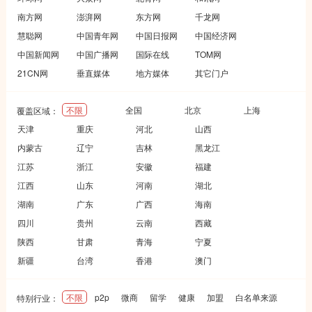
南方网
澎湃网
东方网
千龙网
慧聪网
中国青年网
中国日报网
中国经济网
中国新闻网
中国广播网
国际在线
TOM网
21CN网
垂直媒体
地方媒体
其它门户
不限
全国
北京
上海
覆盖区域：
天津
重庆
河北
山西
内蒙古
辽宁
吉林
黑龙江
江苏
浙江
安徽
福建
江西
山东
河南
湖北
湖南
广东
广西
海南
四川
贵州
云南
西藏
陕西
甘肃
青海
宁夏
新疆
台湾
香港
澳门
不限
p2p
微商
留学
健康
加盟
白名单来源
特别行业：