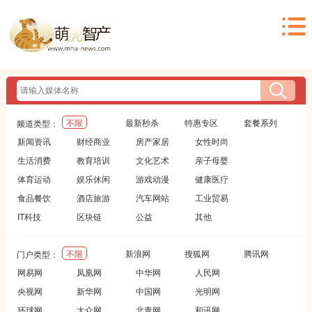
不限
最新秒杀
特惠专区
套餐系列
频道类型：
新闻资讯
财经商业
房产家居
女性时尚
生活消费
教育培训
文化艺术
亲子母婴
体育运动
娱乐休闲
游戏动漫
健康医疗
食品餐饮
酒店旅游
汽车网站
工业贸易
IT科技
区块链
公益
其他
不限
新浪网
搜狐网
腾讯网
门户类型：
网易网
凤凰网
中华网
人民网
央视网
新华网
中国网
光明网
环球网
大众网
北青网
和讯网